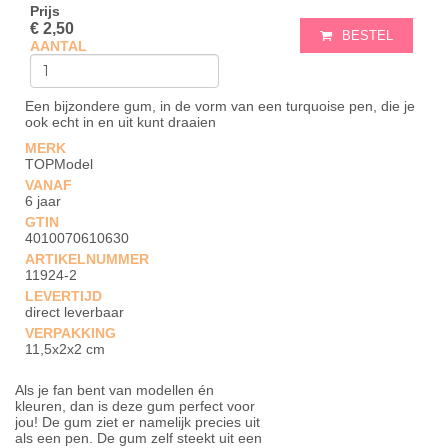
Prijs
€ 2,50
BESTEL
AANTAL
Een bijzondere gum, in de vorm van een turquoise pen, die je
ook echt in en uit kunt draaien
MERK
TOPModel
VANAF
6 jaar
GTIN
4010070610630
ARTIKELNUMMER
11924-2
LEVERTIJD
direct leverbaar
VERPAKKING
11,5x2x2 cm
Als je fan bent van modellen én
kleuren, dan is deze gum perfect voor
jou! De gum ziet er namelijk precies uit
als een pen. De gum zelf steekt uit een