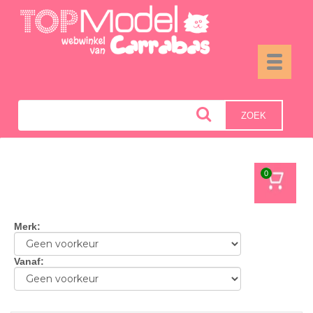
Toggle
navigati
ZOEK
0
Merk
:
Vanaf
: