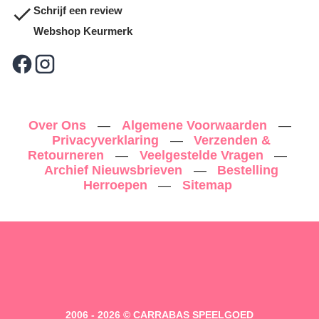
Schrijf een review
Webshop Keurmerk
Over Ons
—
Algemene Voorwaarden
—
Privacyverklaring
—
Verzenden &
Retourneren
—
Veelgestelde Vragen
—
Archief Nieuwsbrieven
—
Bestelling
Herroepen
—
Sitemap
2006 - 2026 © CARRABAS SPEELGOED