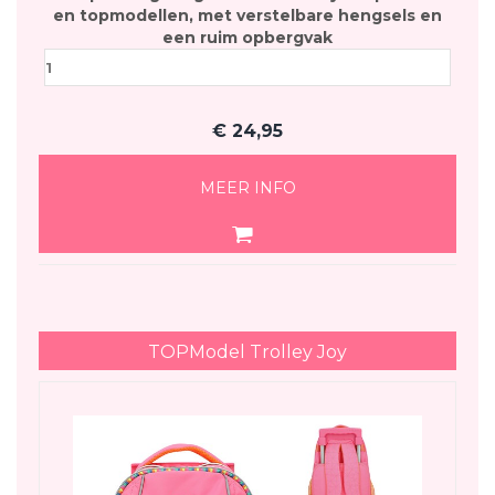
en topmodellen, met verstelbare hengsels en
een ruim opbergvak
€
24,95
MEER INFO
TOPModel Trolley Joy