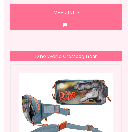
MEER INFO
Dino World Crossbag Roar