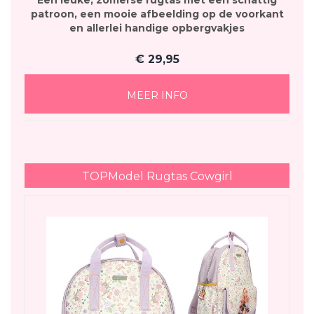
Een leuke, zomerse rugtas met een schattig
patroon, een mooie afbeelding op de voorkant
en allerlei handige opbergvakjes
€
29,95
MEER INFO
TOPModel Rugtas Cowgirl