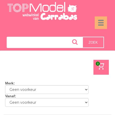
Toggle
navigati
ZOEK
0
Merk
:
Vanaf
: