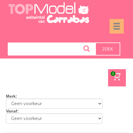
Toggle
navigati
ZOEK
0
Merk
:
Vanaf
: