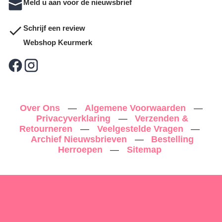
Meld u aan voor de nieuwsbrief
Schrijf een review
Webshop Keurmerk
Over Ons
—
Algemene Voorwaarden
—
Privacyverklaring
—
Verzenden &
Retourneren
—
Veelgestelde Vragen
—
Archief Nieuwsbrieven
—
Bestelling
Herroepen
—
Sitemap