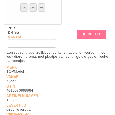
Prijs
€ 4,95
BESTEL
AANTAL
Een set schattige, zelfklevende kunstnagels, ontworpen in een
leuk dieren-thema, met plaatjes van schattige diertjes en leuke
patroontjes
MERK
TOPModel
VANAF
7 jaar
GTIN
4010070668884
ARTIKELNUMMER
12820
LEVERTIJD
direct leverbaar
VERPAKKING