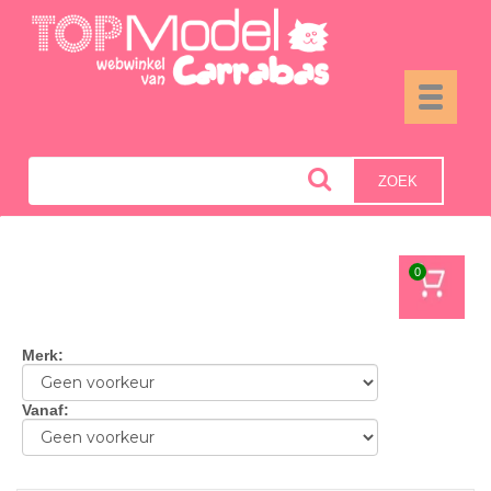
Toggle
navigati
ZOEK
0
Merk
:
Vanaf
: