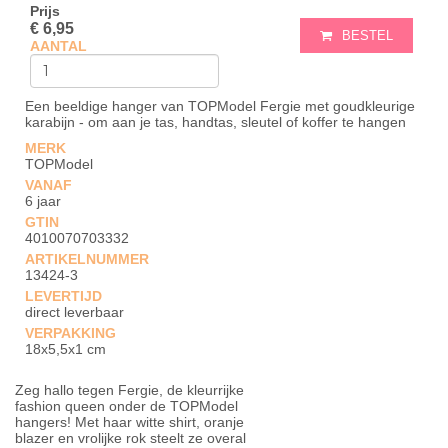
Prijs
€ 6,95
BESTEL
AANTAL
Een beeldige hanger van TOPModel Fergie met goudkleurige
karabijn - om aan je tas, handtas, sleutel of koffer te hangen
MERK
TOPModel
VANAF
6 jaar
GTIN
4010070703332
ARTIKELNUMMER
13424-3
LEVERTIJD
direct leverbaar
VERPAKKING
18x5,5x1 cm
Zeg hallo tegen Fergie, de kleurrijke
fashion queen onder de TOPModel
hangers! Met haar witte shirt, oranje
blazer en vrolijke rok steelt ze overal