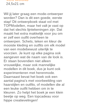
24,5x21 cm
Wil jij later graag een mode-ontwerper
worden? Dan is dit een goede, eerste
stap! Dit ontwerpboek staat vol met
TOPModellen, maar het valt je vast op
dat het slechts lijntekeningen zijn. Dat
maakt het extra makkelijk voor jou om
er zelf een outfit overheen te
ontwerpen. Schets, teken en kleur de
mooiste kleding en outfits om elk model
van een modebewust uiterlijk te
voorzien. Je kunt op elke pagina ook
aangeven wat de naam van de look is.
Er staan bovendien niet alleen
vrouwelijke, maar ook mannelijke
modellen in dit boek, dus je kunt ook
experimenteren met herenmode.
Daarnaast bevat het boek ook een
aantal pagina's met voorbeelding van
haarstijlen en outfits, of modellen die al
een leuke outfit hebben om in te
kleuren. Zo helpt het boek je een klein
beetje op weg. Een topcadeau voor
hippe creatievelingen!