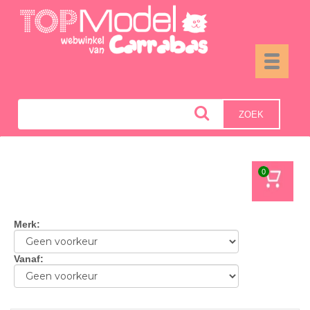
Toggle
navigati
ZOEK
0
Merk
:
Vanaf
: