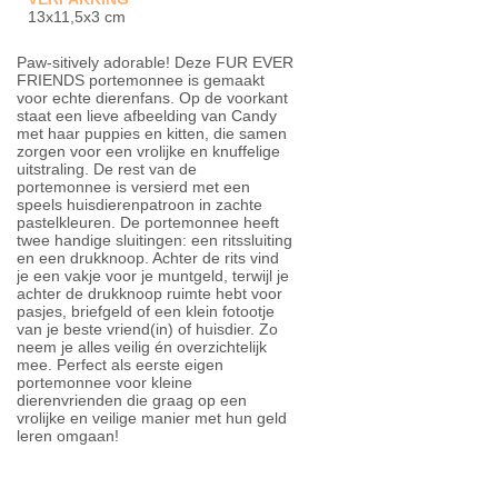
13x11,5x3 cm
Paw-sitively adorable! Deze FUR EVER
FRIENDS portemonnee is gemaakt
voor echte dierenfans. Op de voorkant
staat een lieve afbeelding van Candy
met haar puppies en kitten, die samen
zorgen voor een vrolijke en knuffelige
uitstraling. De rest van de
portemonnee is versierd met een
speels huisdierenpatroon in zachte
pastelkleuren. De portemonnee heeft
twee handige sluitingen: een ritssluiting
en een drukknoop. Achter de rits vind
je een vakje voor je muntgeld, terwijl je
achter de drukknoop ruimte hebt voor
pasjes, briefgeld of een klein fotootje
van je beste vriend(in) of huisdier. Zo
neem je alles veilig én overzichtelijk
mee. Perfect als eerste eigen
portemonnee voor kleine
dierenvrienden die graag op een
vrolijke en veilige manier met hun geld
leren omgaan!