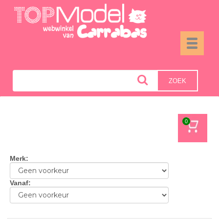
Toggle
navigati
ZOEK
0
Merk
:
Vanaf
: