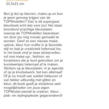
22,5x21 cm
Ben jij dol op kleuren, make-up en kun
je geen genoeg krijgen van de
TOPModellen? Dan is dit supergave
kleurboek echt iets voor jou! Het staat
boordevol prachtige kleurplaten
waarop de TOPModellen klaarstaan
om door jou nóg mooier gemaakt te
worden. Geef ze een nieuwe make-
uplook, kleur hun outfits in je favoriete
stijl en laat je creativiteit helemaal los.
In het boek vind je twee stickervellen,
vol met make-up-, fashion- en
funstickers die je kunt gebruiken om je
kunstwerkjes helemaal af te maken.
Stickers op je kleurplaten, in je agenda
of op je knutselwerk: het kan allemaal!
Of je nu houdt van subtiel inkleuren of
van lekker uitbundig met glitter en
kleur, dit boek geeft je eindeloos veel
mogelijkheden om jouw eigen
TOPModel-wereld te creëren. Kleur-,
plak- en stylingsplezier gegarandeerd!