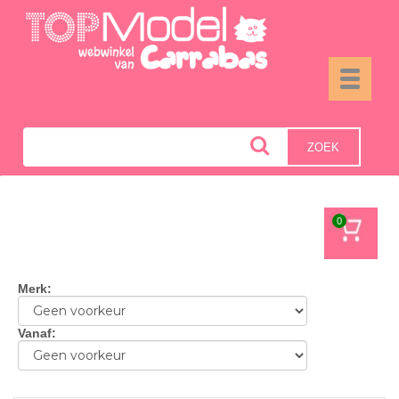
Toggle
navigati
ZOEK
0
Merk
:
Vanaf
: