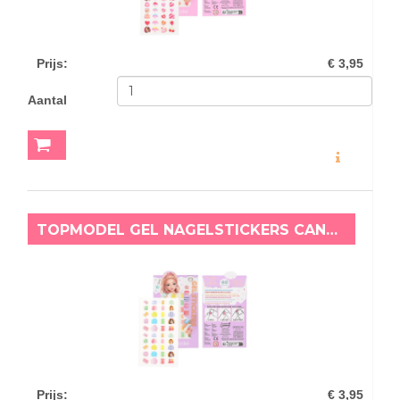
Prijs
:
€ 3,95
Aantal
MEER INFO
TOPMODEL GEL NAGELSTICKERS CANDY GLAM CHRISTY
Prijs
:
€ 3,95