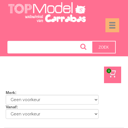
Toggle
navigati
ZOEK
0
Merk
:
Vanaf
: