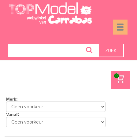
Toggle
navigati
ZOEK
0
Merk
:
Vanaf
: