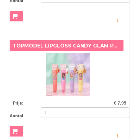
Aantal
MEER INFO
TOPMODEL LIPGLOSS CANDY GLAM PAARS
Prijs
:
€ 7,95
Aantal
MEER INFO