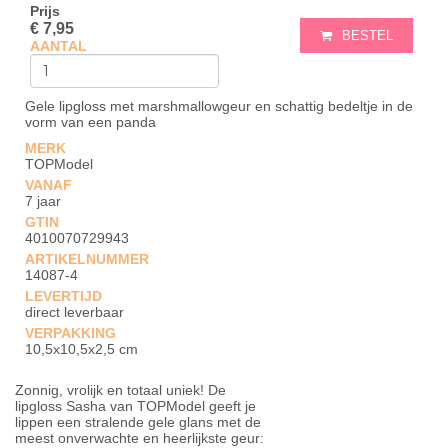
Prijs
€ 7,95
BESTEL
AANTAL
Gele lipgloss met marshmallowgeur en schattig bedeltje in de
vorm van een panda
MERK
TOPModel
VANAF
7 jaar
GTIN
4010070729943
ARTIKELNUMMER
14087-4
LEVERTIJD
direct leverbaar
VERPAKKING
10,5x10,5x2,5 cm
Zonnig, vrolijk en totaal uniek! De
lipgloss Sasha van TOPModel geeft je
lippen een stralende gele glans met de
meest onverwachte en heerlijkste geur: