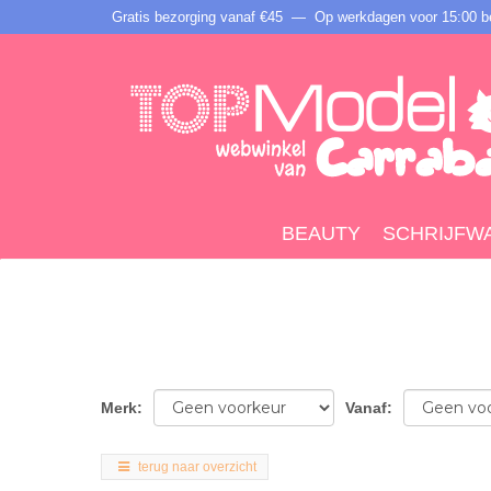
Gratis bezorging vanaf €45 —
Op werkdagen voor 15:00 be
BEAUTY
SCHRIJFW
Merk
:
Vanaf
:
terug naar overzicht