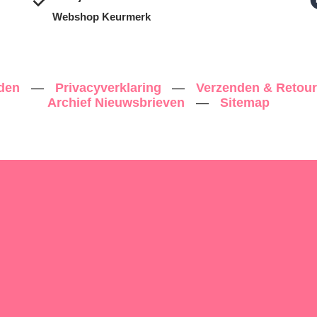
Webshop Keurmerk
rden
—
Privacyverklaring
—
Verzenden & Retou
Archief Nieuwsbrieven
—
Sitemap