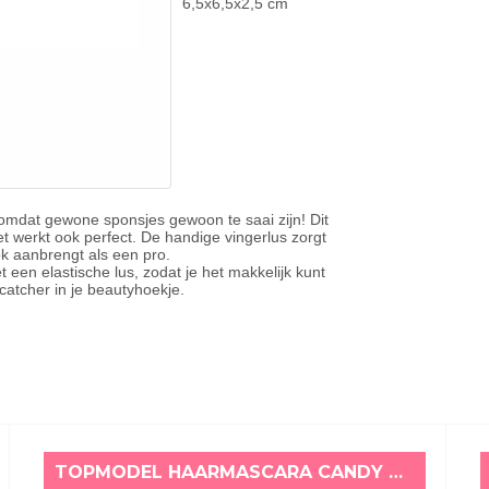
6,5x6,5x2,5 cm
mdat gewone sponsjes gewoon te saai zijn! Dit
et werkt ook perfect. De handige vingerlus zorgt
look aanbrengt als een pro.
 een elastische lus, zodat je het makkelijk kunt
tcher in je beautyhoekje.
TOPMODEL HAARMASCARA CANDY GLAM ROZE