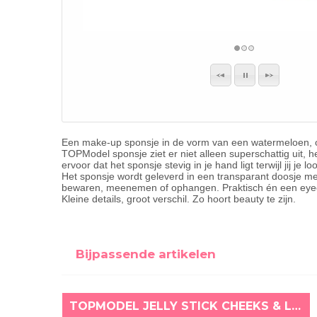
Een make-up sponsje in de vorm van een watermeloen, o
TOPModel sponsje ziet er niet alleen superschattig uit, h
ervoor dat het sponsje stevig in je hand ligt terwijl jij je 
Het sponsje wordt geleverd in een transparant doosje met
bewaren, meenemen of ophangen. Praktisch én een eyeca
Kleine details, groot verschil. Zo hoort beauty te zijn.
Bijpassende artikelen
TOPMODEL JELLY STICK CHEEKS & LIPS CANDY GLAM