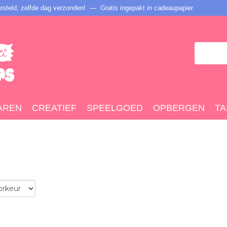
steld, zelfde dag verzonden! — Gratis ingepakt in cadeaupapier
AREN
CREATIEF
SPEELGOED
OPBERGEN
TA