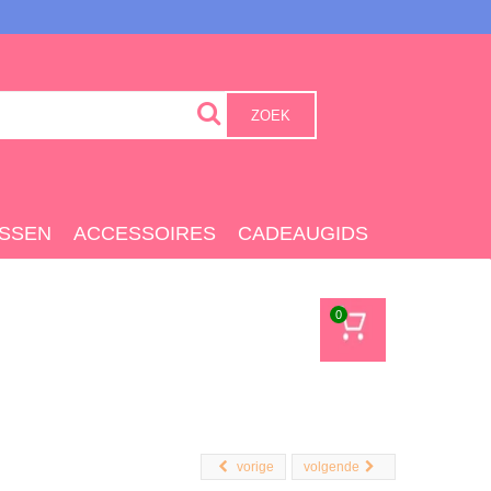
ZOEK
SSEN
ACCESSOIRES
CADEAUGIDS
0
vorige
volgende