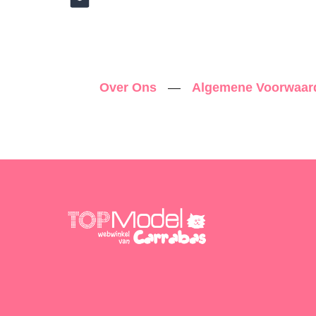
Over Ons
—
Algemene Voorwaa