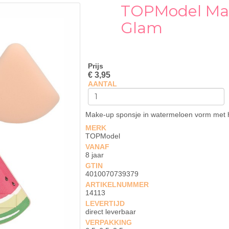
TOPModel Mak
Glam
Prijs
€ 3,95
AANTAL
Make-up sponsje in watermeloen vorm met h
MERK
TOPModel
VANAF
8 jaar
GTIN
4010070739379
ARTIKELNUMMER
14113
LEVERTIJD
direct leverbaar
VERPAKKING