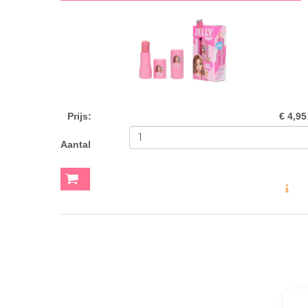
Prijs
:
€ 4,95
Aantal
MEER INF