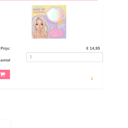
Prijs
:
€ 14,95
antal
MEER INFO