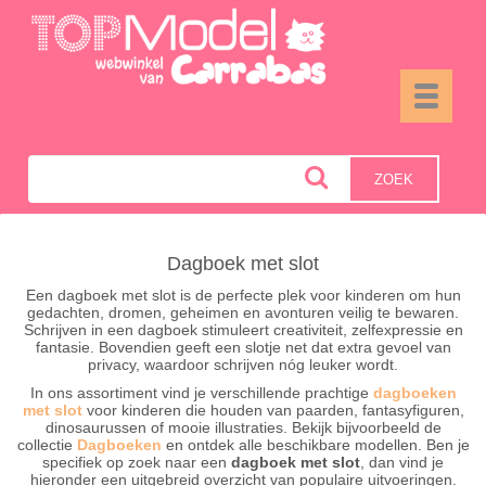
Toggle
navigati
ZOEK
Dagboek met slot
Een dagboek met slot is de perfecte plek voor kinderen om hun
gedachten, dromen, geheimen en avonturen veilig te bewaren.
Schrijven in een dagboek stimuleert creativiteit, zelfexpressie en
fantasie. Bovendien geeft een slotje net dat extra gevoel van
privacy, waardoor schrijven nóg leuker wordt.
In ons assortiment vind je verschillende prachtige
dagboeken
met slot
voor kinderen die houden van paarden, fantasyfiguren,
dinosaurussen of mooie illustraties. Bekijk bijvoorbeeld de
collectie
Dagboeken
en ontdek alle beschikbare modellen. Ben je
specifiek op zoek naar een
dagboek met slot
, dan vind je
hieronder een uitgebreid overzicht van populaire uitvoeringen.