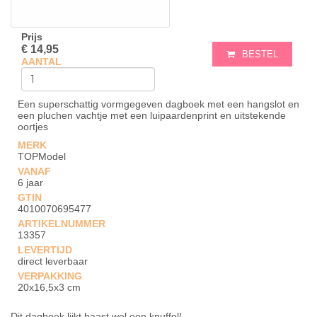
Prijs
€ 14,95
BESTEL
AANTAL
Een superschattig vormgegeven dagboek met een hangslot en
een pluchen vachtje met een luipaardenprint en uitstekende
oortjes
MERK
TOPModel
VANAF
6 jaar
GTIN
4010070695477
ARTIKELNUMMER
13357
LEVERTIJD
direct leverbaar
VERPAKKING
20x16,5x3 cm
Dit dagboek lijkt haast wel een knuffel!