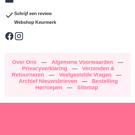
Schrijf een review
Webshop Keurmerk
Over Ons
—
Algemene Voorwaarden
—
Privacyverklaring
—
Verzenden &
Retourneren
—
Veelgestelde Vragen
—
Archief Nieuwsbrieven
—
Bestelling
Herroepen
—
Sitemap