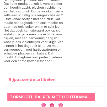
Dat komt omdat de kaft is versierd met
een heerlijk zacht, pluchen vachtje met
een luipaardprint. Op de voorkant zie je
zelfs een schattig poezengezichtje en 2
uitstekende oortjes met een strik. Dat
maakt het dagboek een stuk mooier en
daarmee ook leuker om in te schrijven.
Het dagboek kan uiteraard ook op slot,
zodat jouw geheimen ook echt geheim
blijven, met een hartvormig hangslot
waar je ook 2 sleuteltjes voor krijgt. Van
binnen is het dagboek al net zo mooi
vormgegeven, met hartjespatronen en
schattige plaatjes van katjes. Dat
maakt dit dagboek een perfect cadeau
voor een echte kattenliefhebber!
Bijpassende artikelen
TOPMODEL BALPEN MET LICHTDIAMANT LEO LOVE NEON ROZE