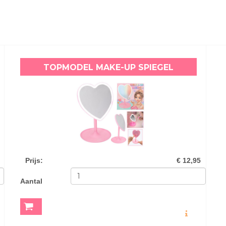
TOPMODEL MAKE-UP SPIEGEL
Prijs
:
€ 12,95
Aantal
O
MEER INFO