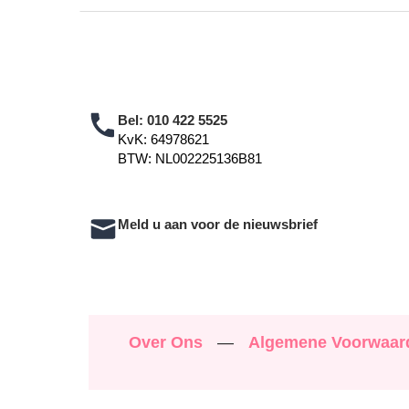
Bel:
010 422 5525
KvK: 64978621
BTW: NL002225136B81
Meld u aan voor de nieuwsbrief
Over Ons
—
Algemene Voorwaa