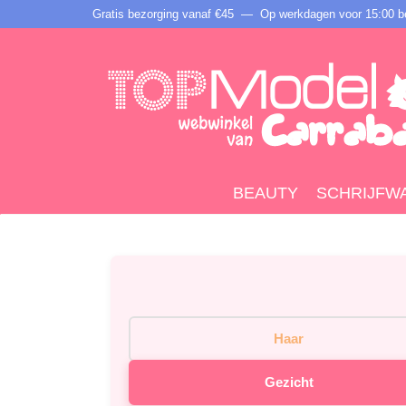
Gratis bezorging vanaf €45 —
Op werkdagen voor 15:00 be
BEAUTY
SCHRIJFW
Haar
Gezicht