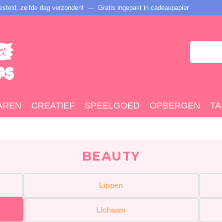
steld, zelfde dag verzonden! — Gratis ingepakt in cadeaupapier
AREN
CREATIEF
SPEELGOED
OPBERGEN
TA
BEAUTY
Lippen
Lichaam