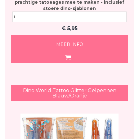
prachtige tatoeages mee te maken - inclusief
stoere dino-sjablonen
€
5,95
MEER INFO
Dino World Tattoo Glitter Gelpennen
Blauw/Oranje