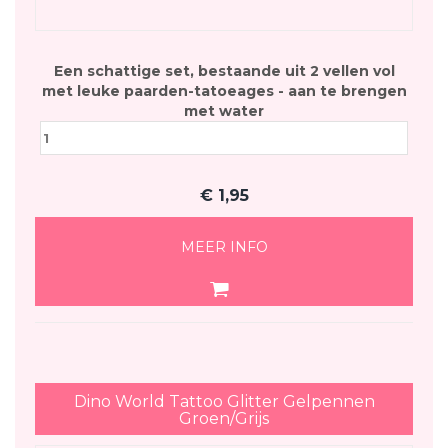
Een schattige set, bestaande uit 2 vellen vol
met leuke paarden-tatoeages - aan te brengen
met water
€
1,95
MEER INFO
Dino World Tattoo Glitter Gelpennen
Groen/Grijs