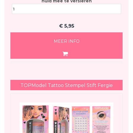
huid mee te versieren
€
5,95
MEER INFO
TOPModel Tattoo Stempel Stift Fergie