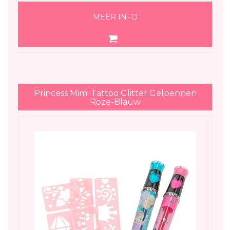
MEER INFO
Princess Mimi Tattoo Glitter Gelpennen
Roze-Blauw