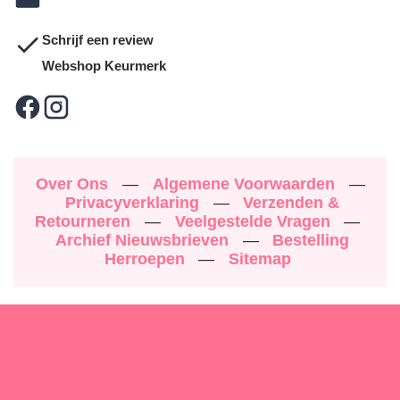
Schrijf een review
Webshop Keurmerk
Over Ons
—
Algemene Voorwaarden
—
Privacyverklaring
—
Verzenden &
Retourneren
—
Veelgestelde Vragen
—
Archief Nieuwsbrieven
—
Bestelling
Herroepen
—
Sitemap