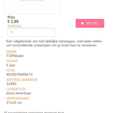
Prijs
€ 1,95
BESTEL
AANTAL
Een uitgebreide set met tijdelijke tatoeages, met twee vellen
vol verschillende ontwerpen om je huid mee te versieren
MERK
TOPModel
VANAF
5 jaar
GTIN
4010070648473
ARTIKELNUMMER
12483
LEVERTIJD
direct leverbaar
VERPAKKING
17x12 cm
Al eeuwenlang versieren mensen hun