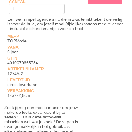
AANTAL
Een wat simpel ogende stift, die in zwarte inkt tekent die veilig
is voor de huid, om jezelf mooi (tijdelijke) tattoos mee te geven
- inclusief stickerdiamantjes voor de huid
MERK
TOPModel
VANAF
6 jaar
GTIN
4010070665784
ARTIKELNUMMER
12745-2
LEVERTIJD
direct leverbaar
VERPAKKING
14x7x2,5cm
Zoek jij nog een mooie manier om jouw
make-up looks extra kracht bij te
zetten? Dan is deze tattoo-stift
misschien wel wat je zoekt! Deze pen is
even gemakkelijk in het gebruik als
elke andere pen, alleen schrijf je met