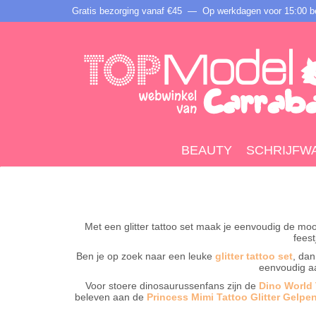
Gratis bezorging vanaf €45 —
Op werkdagen voor 15:00 be
BEAUTY
SCHRIJFW
Met een glitter tattoo set maak je eenvoudig de mooi
feest
Ben je op zoek naar een leuke
glitter tattoo set
, dan
eenvoudig aa
Voor stoere dinosaurussenfans zijn de
Dino World 
beleven aan de
Princess Mimi Tattoo Glitter Gelpe