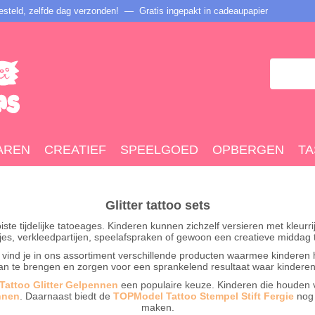
steld, zelfde dag verzonden! — Gratis ingepakt in cadeaupapier
AREN
CREATIEF
SPEELGOED
OPBERGEN
TA
Glitter tattoo sets
ste tijdelijke tatoeages. Kinderen kunnen zichzelf versieren met kleurrij
jes, verkleedpartijen, speelafspraken of gewoon een creatieve middag t
 vind je in ons assortiment verschillende producten waarmee kinderen hun
n te brengen en zorgen voor een sprankelend resultaat waar kinderen t
Tattoo Glitter Gelpennen
een populaire keuze. Kinderen die houden v
nnen
. Daarnaast biedt de
TOPModel Tattoo Stempel Stift Fergie
nog 
maken.