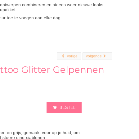
ende ontwerpen combineren en steeds weer nieuwe looks
aupakket.
kleur toe te voegen aan elke dag.
vorige
volgende
ttoo Glitter Gelpennen
BESTEL
oen en grijs, gemaakt voor op je huid, om
f stoere dino-sjablonen