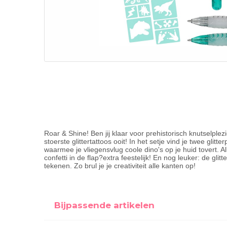
Roar & Shine! Ben jij klaar voor prehistorisch knutselplez
stoerste glittertattoos ooit! In het setje vind je twee gli
waarmee je vliegensvlug coole dino's op je huid tovert. All
confetti in de flap?extra feestelijk! En nog leuker: de gl
tekenen. Zo brul je je creativiteit alle kanten op!
Bijpassende artikelen