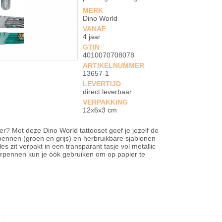
MERK
Dino World
VANAF
4 jaar
GTIN
4010070708078
ARTIKELNUMMER
13657-1
LEVERTIJD
direct leverbaar
VERPAKKING
12x6x3 cm
ier? Met deze Dino World tattooset geef je jezelf de
tterpennen (groen en grijs) en herbruikbare sjablonen
es zit verpakt in een transparant tasje vol metallic
itterpennen kun je óók gebruiken om op papier te