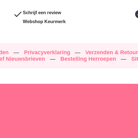
Schrijf een review
Webshop Keurmerk
rden
—
Privacyverklaring
—
Verzenden & Retou
ef Nieuwsbrieven
—
Bestelling Herroepen
—
Si