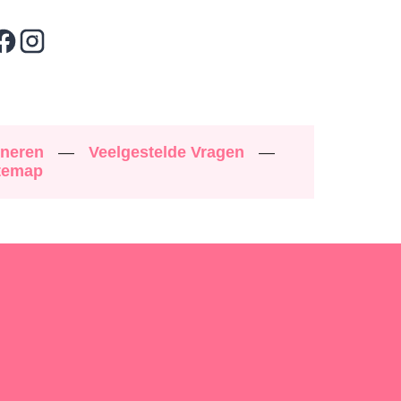
rneren
—
Veelgestelde Vragen
—
temap