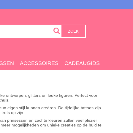
ZOEK
SSEN
ACCESSOIRES
CADEAUGIDS
ke ontwerpen, glitters en leuke figuren. Perfect voor
huis.
 eigen stijl kunnen creëren. De tijdelijke tattoos zijn
rots op zijn.
an prinsessen en zachte kleuren zullen veel plezier
meer mogelijkheden om unieke creaties op de huid te