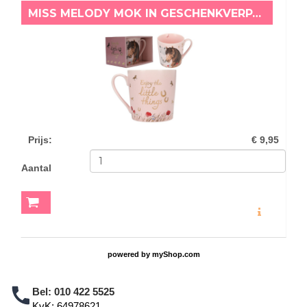
MISS MELODY MOK IN GESCHENKVERPAKKING POPPY
Prijs
:
€ 9,95
Aantal
MEER INFO
powered by
myShop.com
Bel:
010 422 5525
KvK: 64978621