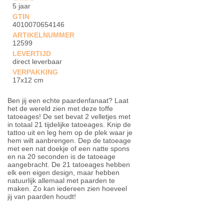
5 jaar
GTIN
4010070654146
ARTIKELNUMMER
12599
LEVERTIJD
direct leverbaar
VERPAKKING
17x12 cm
Ben jij een echte paardenfanaat? Laat
het de wereld zien met deze toffe
tatoeages! De set bevat 2 velletjes met
in totaal 21 tijdelijke tatoeages. Knip de
tattoo uit en leg hem op de plek waar je
hem wilt aanbrengen. Dep de tatoeage
met een nat doekje of een natte spons
en na 20 seconden is de tatoeage
aangebracht. De 21 tatoeages hebben
elk een eigen design, maar hebben
natuurlijk allemaal met paarden te
maken. Zo kan iedereen zien hoeveel
jij van paarden houdt!