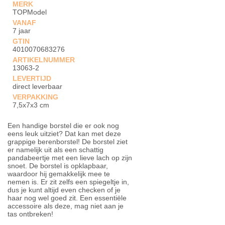
MERK
TOPModel
VANAF
7 jaar
GTIN
4010070683276
ARTIKELNUMMER
13063-2
LEVERTIJD
direct leverbaar
VERPAKKING
7,5x7x3 cm
Een handige borstel die er ook nog
eens leuk uitziet? Dat kan met deze
grappige berenborstel! De borstel ziet
er namelijk uit als een schattig
pandabeertje met een lieve lach op zijn
snoet. De borstel is opklapbaar,
waardoor hij gemakkelijk mee te
nemen is. Er zit zelfs een spiegeltje in,
dus je kunt altijd even checken of je
haar nog wel goed zit. Een essentiële
accessoire als deze, mag niet aan je
tas ontbreken!