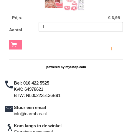
Prijs
:
€ 6,95
Aantal
MEER INFO
powered by
myShop.com
Bel:
010 422 5525
KvK: 64978621
BTW: NL002225136B81
Stuur een email
info@carrabas.nl
Kom langs in de winkel
Carrabas speelgoed