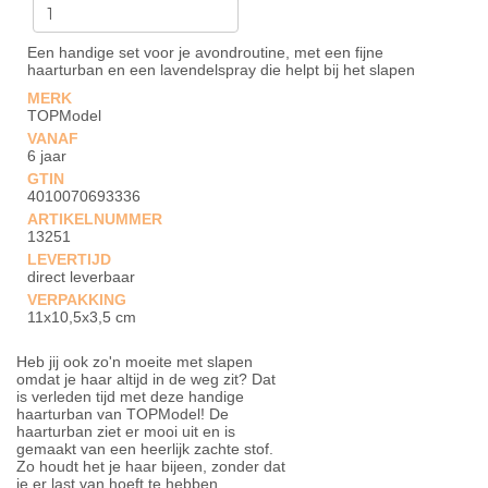
Een handige set voor je avondroutine, met een fijne
haarturban en een lavendelspray die helpt bij het slapen
MERK
TOPModel
VANAF
6 jaar
GTIN
4010070693336
ARTIKELNUMMER
13251
LEVERTIJD
direct leverbaar
VERPAKKING
11x10,5x3,5 cm
Heb jij ook zo'n moeite met slapen
omdat je haar altijd in de weg zit? Dat
is verleden tijd met deze handige
haarturban van TOPModel! De
haarturban ziet er mooi uit en is
gemaakt van een heerlijk zachte stof.
Zo houdt het je haar bijeen, zonder dat
je er last van hoeft te hebben.