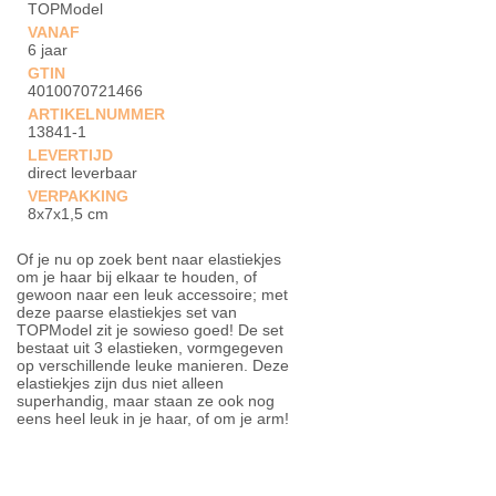
TOPModel
VANAF
6 jaar
GTIN
4010070721466
ARTIKELNUMMER
13841-1
LEVERTIJD
direct leverbaar
VERPAKKING
8x7x1,5 cm
Of je nu op zoek bent naar elastiekjes
om je haar bij elkaar te houden, of
gewoon naar een leuk accessoire; met
deze paarse elastiekjes set van
TOPModel zit je sowieso goed! De set
bestaat uit 3 elastieken, vormgegeven
op verschillende leuke manieren. Deze
elastiekjes zijn dus niet alleen
superhandig, maar staan ze ook nog
eens heel leuk in je haar, of om je arm!