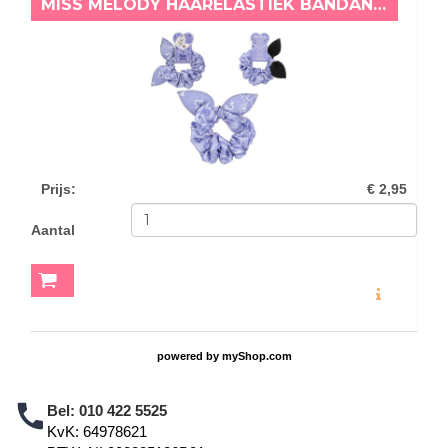
MISS MELODY HAARELASTIEK BANDANA PAARS
Prijs
:
€ 2,95
Aantal
MEER INFO
powered by
myShop.com
Bel:
010 422 5525
KvK: 64978621