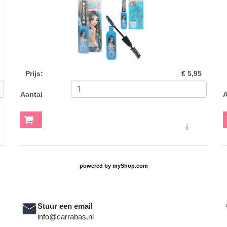
Prijs
:
€ 5,95
Aantal
A
O
MEER INFO
powered by
myShop.com
Stuur een email
info@carrabas.nl