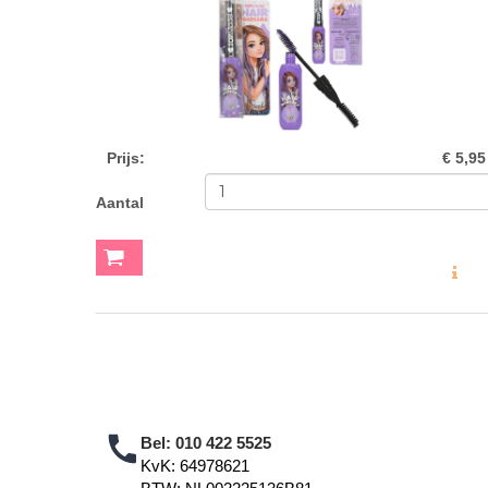
Prijs
:
€ 5,95
Aantal
MEER INF
Bel:
010 422 5525
KvK: 64978621