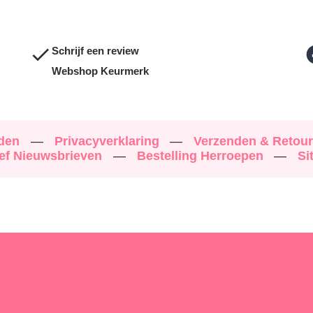
Schrijf een review
Webshop Keurmerk
rden
—
Privacyverklaring
—
Verzenden & Retou
ef Nieuwsbrieven
—
Bestelling Herroepen
—
Si