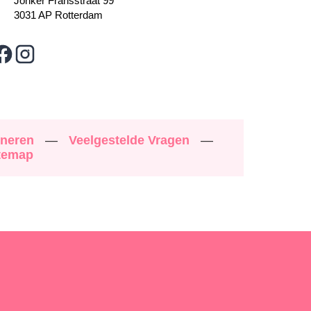
Jonker Fransstraat 99
3031 AP Rotterdam
rneren
—
Veelgestelde Vragen
—
temap