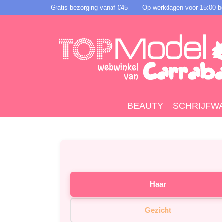
Gratis bezorging vanaf €45 —
Op werkdagen voor 15:00 be
BEAUTY
SCHRIJFW
Haar
Gezicht