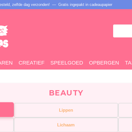
steld, zelfde dag verzonden! — Gratis ingepakt in cadeaupapier
AREN
CREATIEF
SPEELGOED
OPBERGEN
TA
BEAUTY
Lippen
Lichaam