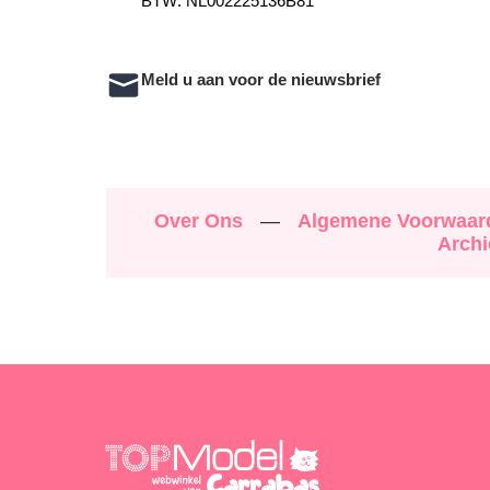
BTW: NL002225136B81
Meld u aan voor de nieuwsbrief
Over Ons
—
Algemene Voorwaa
Archi