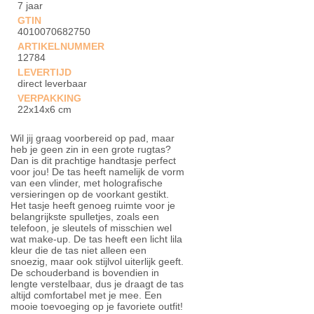
7 jaar
GTIN
4010070682750
ARTIKELNUMMER
12784
LEVERTIJD
direct leverbaar
VERPAKKING
22x14x6 cm
Wil jij graag voorbereid op pad, maar
heb je geen zin in een grote rugtas?
Dan is dit prachtige handtasje perfect
voor jou! De tas heeft namelijk de vorm
van een vlinder, met holografische
versieringen op de voorkant gestikt.
Het tasje heeft genoeg ruimte voor je
belangrijkste spulletjes, zoals een
telefoon, je sleutels of misschien wel
wat make-up. De tas heeft een licht lila
kleur die de tas niet alleen een
snoezig, maar ook stijlvol uiterlijk geeft.
De schouderband is bovendien in
lengte verstelbaar, dus je draagt de tas
altijd comfortabel met je mee. Een
mooie toevoeging op je favoriete outfit!