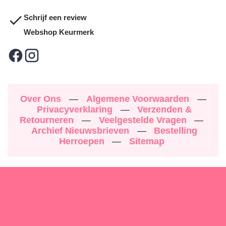
Schrijf een review
Webshop Keurmerk
Over Ons
—
Algemene Voorwaarden
—
Privacyverklaring
—
Verzenden &
Retourneren
—
Veelgestelde Vragen
—
Archief Nieuwsbrieven
—
Bestelling
Herroepen
—
Sitemap