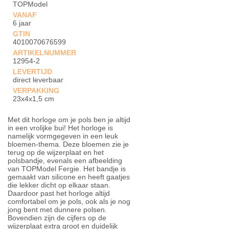
TOPModel
VANAF
6 jaar
GTIN
4010070676599
ARTIKELNUMMER
12954-2
LEVERTIJD
direct leverbaar
VERPAKKING
23x4x1,5 cm
Met dit horloge om je pols ben je altijd
in een vrolijke bui! Het horloge is
namelijk vormgegeven in een leuk
bloemen-thema. Deze bloemen zie je
terug op de wijzerplaat en het
polsbandje, evenals een afbeelding
van TOPModel Fergie. Het bandje is
gemaakt van silicone en heeft gaatjes
die lekker dicht op elkaar staan.
Daardoor past het horloge altijd
comfortabel om je pols, ook als je nog
jong bent met dunnere polsen.
Bovendien zijn de cijfers op de
wijzerplaat extra groot en duidelijk