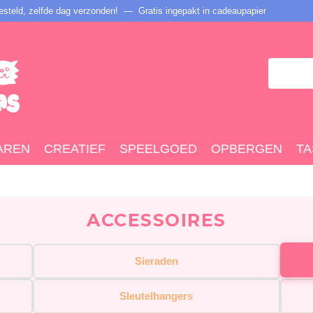
steld, zelfde dag verzonden! — Gratis ingepakt in cadeaupapier
AREN
CREATIEF
SPEELGOED
OPBERGEN
TA
ACCESSOIRES
Sieraden
Sleutelhangers