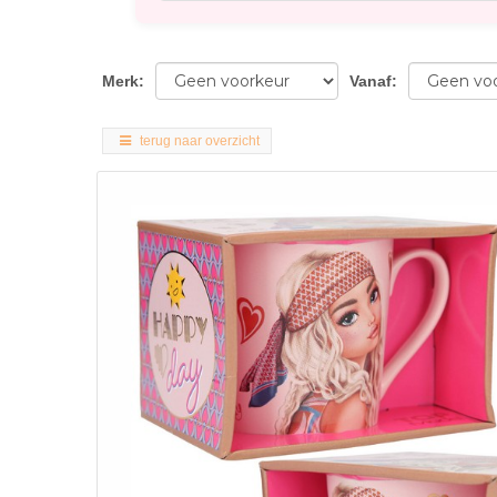
Merk
:
Vanaf
:
terug naar overzicht