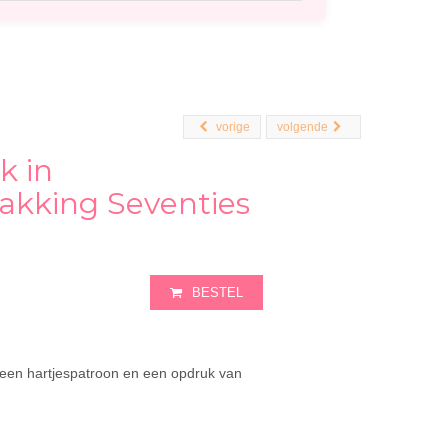
vorige
volgende
 in
akking Seventies
BESTEL
t een hartjespatroon en een opdruk van