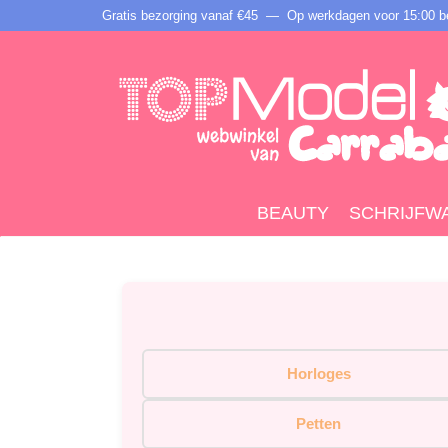
Gratis bezorging vanaf €45 —
Op werkdagen voor 15:00 be
BEAUTY
SCHRIJFW
Horloges
Petten