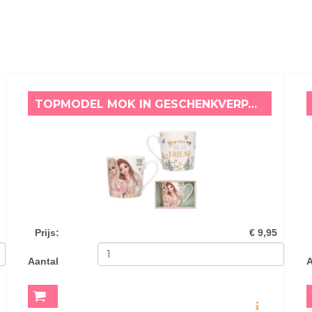
TOPMODEL MOK IN GESCHENKVERPAKKING SUMMER FEELING
Prijs
:
€ 9,95
Aantal
A
O
MEER INFO