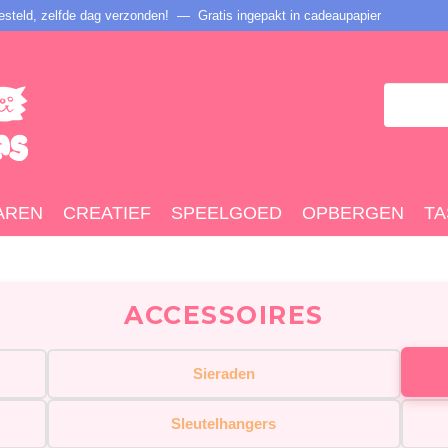
steld, zelfde dag verzonden! — Gratis ingepakt in cadeaupapier
AREN
CREATIEF
SPEELGOED
OPBERGEN
TA
ACCESSOIRES
Sieraden
Sleutelhangers