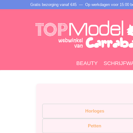
Gratis bezorging vanaf €45 —
Op werkdagen voor 15:00 be
BEAUTY
SCHRIJFW
Horloges
Petten