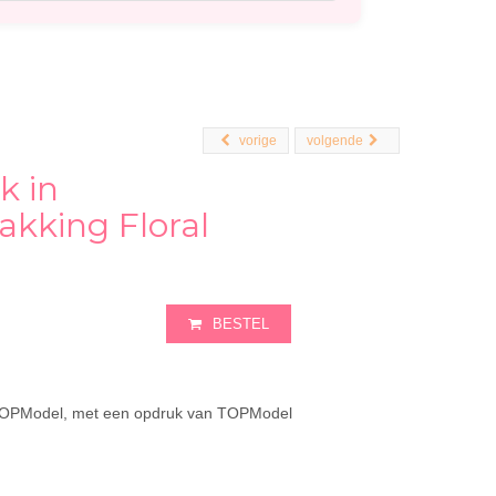
vorige
volgende
 in
kking Floral
BESTEL
 TOPModel, met een opdruk van TOPModel