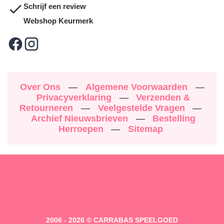
Schrijf een review
Webshop Keurmerk
Over Ons
—
Algemene Voorwaarden
—
Privacyverklaring
—
Verzenden &
Retourneren
—
Veelgestelde Vragen
—
Archief Nieuwsbrieven
—
Bestelling
Herroepen
—
Sitemap
2006 - 2026 © CARRABAS SPEELGOED