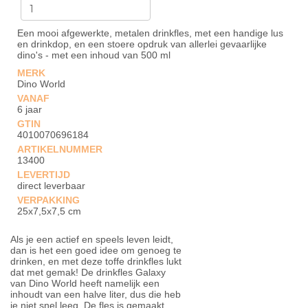
Een mooi afgewerkte, metalen drinkfles, met een handige lus
en drinkdop, en een stoere opdruk van allerlei gevaarlijke
dino's - met een inhoud van 500 ml
MERK
Dino World
VANAF
6 jaar
GTIN
4010070696184
ARTIKELNUMMER
13400
LEVERTIJD
direct leverbaar
VERPAKKING
25x7,5x7,5 cm
Als je een actief en speels leven leidt,
dan is het een goed idee om genoeg te
drinken, en met deze toffe drinkfles lukt
dat met gemak! De drinkfles Galaxy
van Dino World heeft namelijk een
inhoudt van een halve liter, dus die heb
je niet snel leeg. De fles is gemaakt