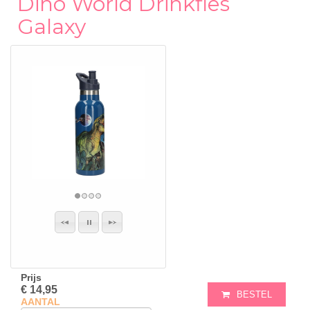
Dino World Drinkfles
Galaxy
Prijs
€ 14,95
BESTEL
AANTAL