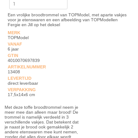
Een vrolijke broodtrommel van TOPModel, met aparte vakjes
voor je etenswaren en een afbeelding van TOPModellen
Fergie en Jill op het deksel
MERK
TOPModel
VANAF
6 jaar
GTIN
4010070697839
ARTIKELNUMMER
13408
LEVERTIJD
direct leverbaar
VERPAKKING
17,5x14x6 cm
Met deze toffe broodtrommel neem je
meer mee dan alleen maar brood! De
trommel is namelijk verdeeld in 3
verschillende vakjes. Dat betekent dat
je naast je brood ook gemakkelijk 2
andere etenswaren mee kunt nemen,
zonder dat alles door elkaar wordt