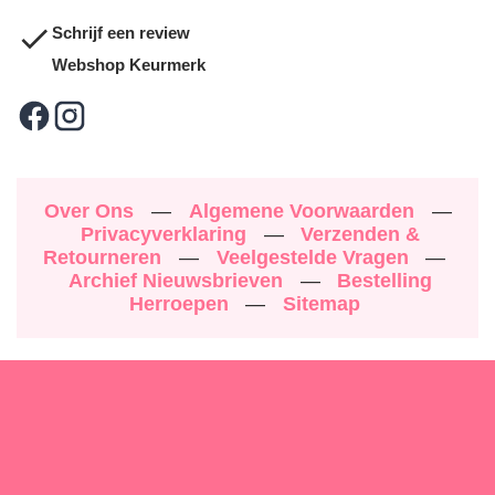
Schrijf een review
Webshop Keurmerk
Over Ons
—
Algemene Voorwaarden
—
Privacyverklaring
—
Verzenden &
Retourneren
—
Veelgestelde Vragen
—
Archief Nieuwsbrieven
—
Bestelling
Herroepen
—
Sitemap