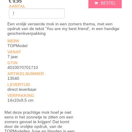
€ 9,95
BESTEL
AANTAL
Een vrolijk versierde mok in een zomers thema, met een
opdruk van de tekst 'You are my best friend', in een handige
geschenkverpakking
MERK
TOPModel
VANAF
7 jaar
GTIN
4010070701710
ARTIKELNUMMER
13540
LEVERTIJD
direct leverbaar
VERPAKKING
14x10x9,5 cm
Met deze prachtige mok hoef je niet
eens in het zonnetje te zitten om een
zomers gevoel te krijgen! Dat komt
door de vrolijke opdruk, van de
TOPModellen June en Hayden in een