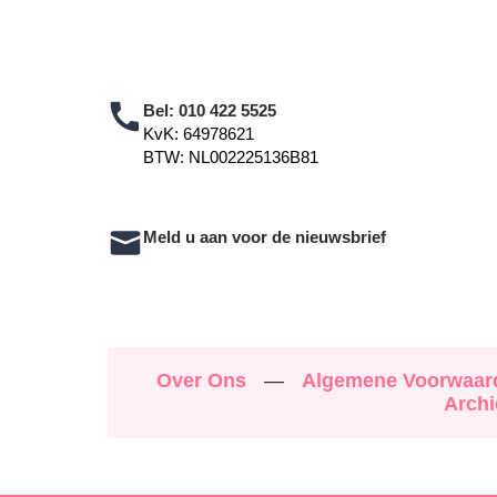
Bel:
010 422 5525
KvK: 64978621
BTW: NL002225136B81
Meld u aan voor de nieuwsbrief
Over Ons
—
Algemene Voorwaa
Archi