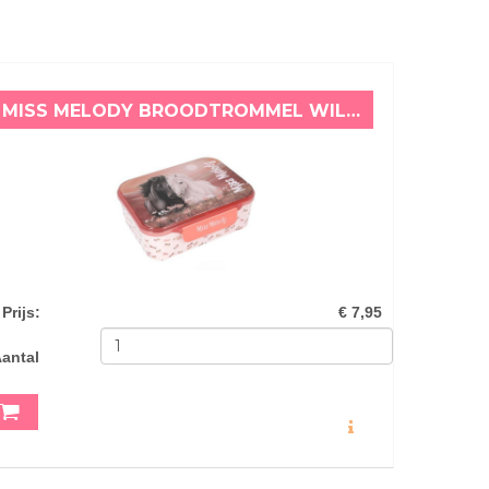
MISS MELODY BROODTROMMEL WILD AND FREE
Prijs
:
€ 7,95
antal
MEER INFO