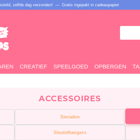
steld, zelfde dag verzonden! — Gratis ingepakt in cadeaupapier
AREN
CREATIEF
SPEELGOED
OPBERGEN
TA
ACCESSOIRES
Sieraden
Sleutelhangers