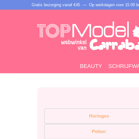
Gratis bezorging vanaf €45 —
Op werkdagen voor 15:00 be
BEAUTY
SCHRIJFW
Horloges
Petten