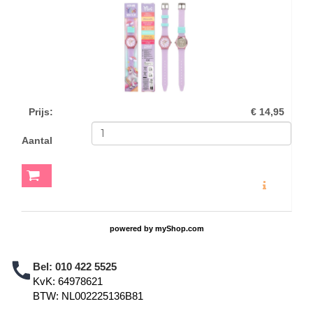
Prijs
:
€ 14,95
Aantal
MEER INFO
powered by
myShop.com
Bel:
010 422 5525
KvK: 64978621
BTW: NL002225136B81