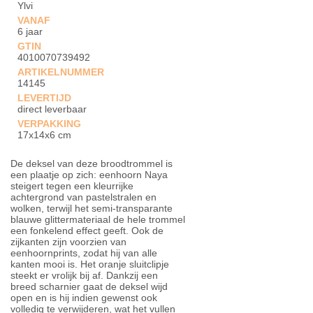
Ylvi
VANAF
6 jaar
GTIN
4010070739492
ARTIKELNUMMER
14145
LEVERTIJD
direct leverbaar
VERPAKKING
17x14x6 cm
De deksel van deze broodtrommel is
een plaatje op zich: eenhoorn Naya
steigert tegen een kleurrijke
achtergrond van pastelstralen en
wolken, terwijl het semi-transparante
blauwe glittermateriaal de hele trommel
een fonkelend effect geeft. Ook de
zijkanten zijn voorzien van
eenhoornprints, zodat hij van alle
kanten mooi is. Het oranje sluitclipje
steekt er vrolijk bij af. Dankzij een
breed scharnier gaat de deksel wijd
open en is hij indien gewenst ook
volledig te verwijderen, wat het vullen