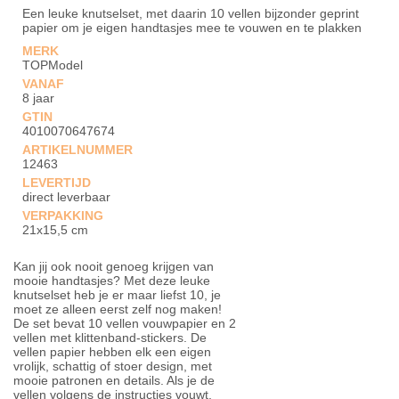
Een leuke knutselset, met daarin 10 vellen bijzonder geprint
papier om je eigen handtasjes mee te vouwen en te plakken
MERK
TOPModel
VANAF
8 jaar
GTIN
4010070647674
ARTIKELNUMMER
12463
LEVERTIJD
direct leverbaar
VERPAKKING
21x15,5 cm
Kan jij ook nooit genoeg krijgen van
mooie handtasjes? Met deze leuke
knutselset heb je er maar liefst 10, je
moet ze alleen eerst zelf nog maken!
De set bevat 10 vellen vouwpapier en 2
vellen met klittenband-stickers. De
vellen papier hebben elk een eigen
vrolijk, schattig of stoer design, met
mooie patronen en details. Als je de
vellen volgens de instructies vouwt,