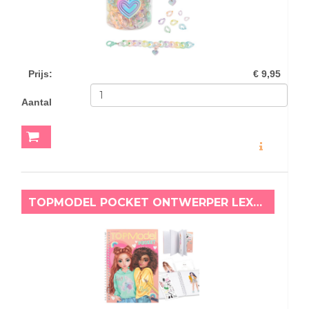
Prijs
:
€ 9,95
Aantal
MEER INFO
TOPMODEL POCKET ONTWERPER LEXY & NYELA