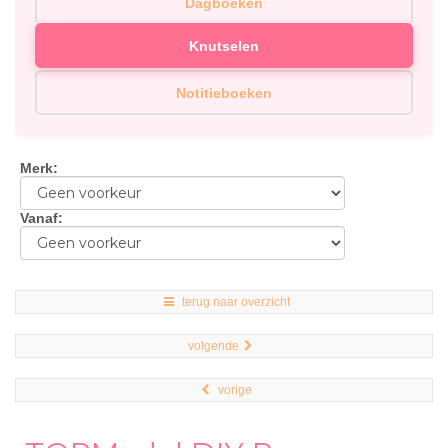
Dagboeken
Knutselen
Notitieboeken
Merk
:
Vanaf
:
terug naar overzicht
volgende
vorige