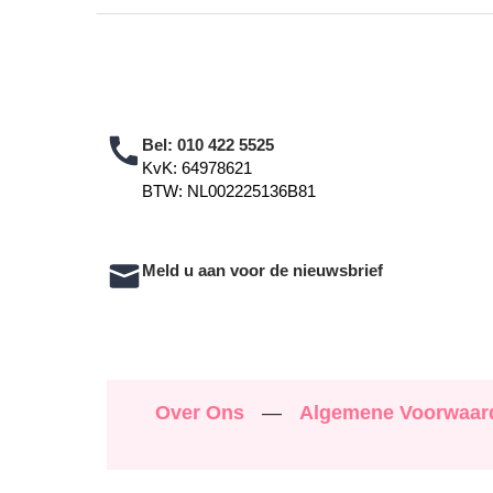
Bel:
010 422 5525
KvK: 64978621
BTW: NL002225136B81
Meld u aan voor de nieuwsbrief
Over Ons
—
Algemene Voorwaa