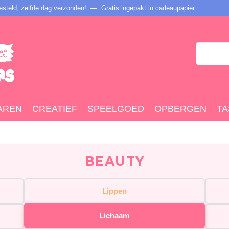
steld, zelfde dag verzonden! — Gratis ingepakt in cadeaupapier
AREN
CREATIEF
SPEELGOED
OPBERGEN
TA
BEAUTY
Lippen
Lichaam