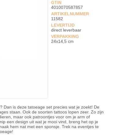
GTIN
4010070587857
ARTIKELNUMMER
11582
LEVERTIJD
direct leverbaar
VERPAKKING
24x14,5 cm
e? Dan is deze tatoeage set precies wat je zoekt! De
eages staan. Ook de soorten tattoos lopen zeer. Zo zijn
dieren, maar ook patroontjes voor om je arm of
p een design uit wat je mooi vind, breng het op je
 maak hem nat met een sponsje. Trek na eventjes te
toeage!