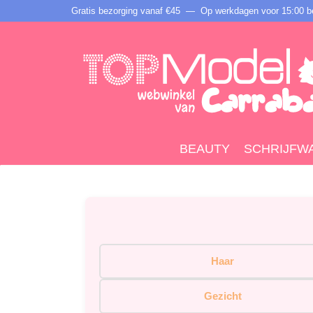
Gratis bezorging vanaf €45 —
Op werkdagen voor 15:00 be
BEAUTY
SCHRIJFW
Haar
Gezicht