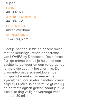
5 jaar
GTIN
4010070718626
ARTIKELNUMMER
4413875-2
LEVERTIJD
direct leverbaar
VERPAKKING
11x4,5x3,5 cm
Geef je handen liefde én bescherming
met de kersengeurende handcrème
van LOVIES by Depesche. Deze frisse,
fruitige crème omhult je huid met een
zachte kersengeur en een verzorgende
formule die zegt: Ik bescherm je. De
diamantvormige schroefdop en de
vrolijke tube maken 'm een echte
eyecatcher voor in elke handtas. Zoals
altijd bij LOVIES is de formule glutenvrij
en dermatologisch getest, zodat je huid
zich elke dag veilig en verzorgd voelt.
Inhoud: 30 ml