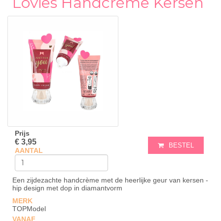
Lovies Handcrème Kersen
Prijs
€ 3,95
BESTEL
AANTAL
Een zijdezachte handcrème met de heerlijke geur van kersen -
hip design met dop in diamantvorm
MERK
TOPModel
VANAF