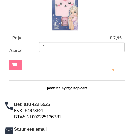
Prijs
:
€ 7,95
Aantal
MEER INFO
powered by
myShop.com
Bel:
010 422 5525
KvK: 64978621
BTW: NL002225136B81
Stuur een email