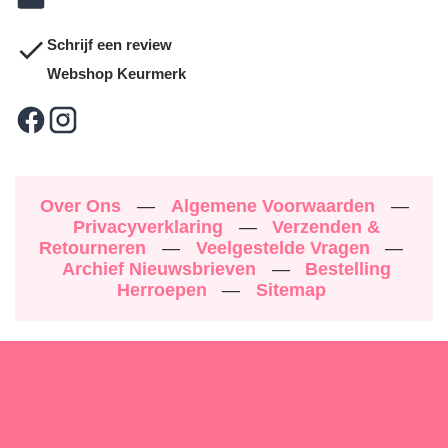
Schrijf een review
Webshop Keurmerk
Over Ons
—
Algemene Voorwaarden
—
Privacyverklaring
—
Verzenden &
Retourneren
—
Veelgestelde Vragen
—
Archief Nieuwsbrieven
—
Bestelling
Herroepen
—
Sitemap