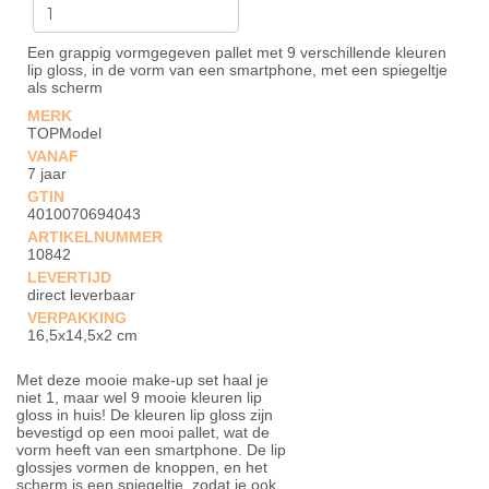
Een grappig vormgegeven pallet met 9 verschillende kleuren
lip gloss, in de vorm van een smartphone, met een spiegeltje
als scherm
MERK
TOPModel
VANAF
7 jaar
GTIN
4010070694043
ARTIKELNUMMER
10842
LEVERTIJD
direct leverbaar
VERPAKKING
16,5x14,5x2 cm
Met deze mooie make-up set haal je
niet 1, maar wel 9 mooie kleuren lip
gloss in huis! De kleuren lip gloss zijn
bevestigd op een mooi pallet, wat de
vorm heeft van een smartphone. De lip
glossjes vormen de knoppen, en het
scherm is een spiegeltje, zodat je ook