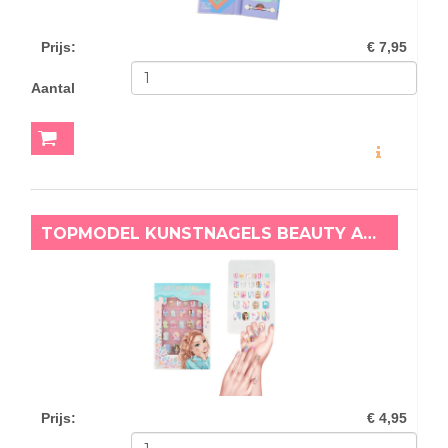
Prijs
:
€ 7,95
Aantal
MEER INFO
TOPMODEL KUNSTNAGELS BEAUTY AND ME BLUE
Prijs
:
€ 4,95