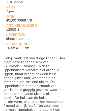
TOPModel
VANAF
7 jaar
GTIN
4010070668778
ARTIKELNUMMER
12809-1
LEVERTIJD
direct leverbaar
VERPAKKING
10,5x3x2,5 cm
Heb jij vaak last van droge lippen? Dan
biedt deze lippenbalsem van
TOPModel uitkomst! En deze
lippenbalsem verzorgt niet alleen je
lippen, maar brengt ook een klein
beetje glitter aan, waardoor je er
meteen extra stralend uitziet. De
lippenbalsem heeft de smaak van
vanille en is grappig gevorm, waardoor
het er van bovenaf uitziets als een
hartje. De huls van de balsem heeft de
zelfde vorm, waardoor het meteen een
flitsend uiterlijk heeft. Net zoals een
normale lippenbalsem draag je hem