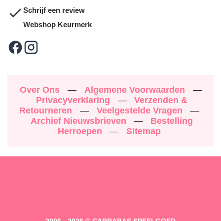
Schrijf een review
Webshop Keurmerk
Over Ons
—
Algemene Voorwaarden
—
Privacyverklaring
—
Verzenden &
Retourneren
—
Veelgestelde Vragen
—
Archief Nieuwsbrieven
—
Bestelling
Herroepen
—
Sitemap