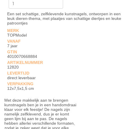
Een set schattige, zelfklevende kunstnagels, ontworpen in een
leuk dieren-thema, met plaatjes van schattige diertjes en leuke
patroontjes
MERK
TOPModel
VANAF
7 jaar
GTIN
4010070668884
ARTIKELNUMMER
12820
LEVERTIJD
direct leverbaar
VERPAKKING
12x7,5x1,5 cm
Met deze makkelijk aan te brengen
kunstnagels ben je in een handomdraai
klaar voor elk feestje! De nagels zijn
namelijk zelfklevend, dus je er komt
geen lijm bij aan te pas. De nagels
hebben allerlei verschillende formaten,
zodat je zeker weet dat je voor elke