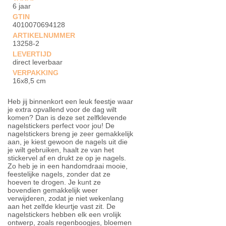
6 jaar
GTIN
4010070694128
ARTIKELNUMMER
13258-2
LEVERTIJD
direct leverbaar
VERPAKKING
16x8,5 cm
Heb jij binnenkort een leuk feestje waar
je extra opvallend voor de dag wilt
komen? Dan is deze set zelfklevende
nagelstickers perfect voor jou! De
nagelstickers breng je zeer gemakkelijk
aan, je kiest gewoon de nagels uit die
je wilt gebruiken, haalt ze van het
stickervel af en drukt ze op je nagels.
Zo heb je in een handomdraai mooie,
feestelijke nagels, zonder dat ze
hoeven te drogen. Je kunt ze
bovendien gemakkelijk weer
verwijderen, zodat je niet wekenlang
aan het zelfde kleurtje vast zit. De
nagelstickers hebben elk een vrolijk
ontwerp, zoals regenboogjes, bloemen