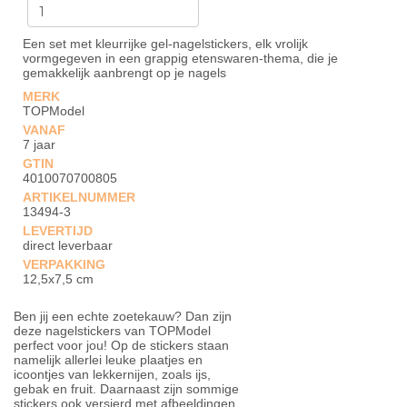
Een set met kleurrijke gel-nagelstickers, elk vrolijk
vormgegeven in een grappig etenswaren-thema, die je
gemakkelijk aanbrengt op je nagels
MERK
TOPModel
VANAF
7 jaar
GTIN
4010070700805
ARTIKELNUMMER
13494-3
LEVERTIJD
direct leverbaar
VERPAKKING
12,5x7,5 cm
Ben jij een echte zoetekauw? Dan zijn
deze nagelstickers van TOPModel
perfect voor jou! Op de stickers staan
namelijk allerlei leuke plaatjes en
icoontjes van lekkernijen, zoals ijs,
gebak en fruit. Daarnaast zijn sommige
stickers ook versierd met afbeeldingen