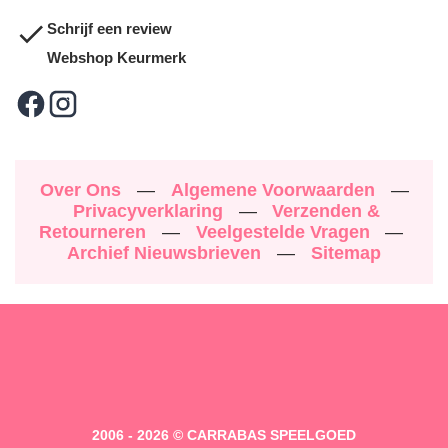
Schrijf een review
Webshop Keurmerk
Over Ons
—
Algemene Voorwaarden
—
Privacyverklaring
—
Verzenden &
Retourneren
—
Veelgestelde Vragen
—
Archief Nieuwsbrieven
—
Sitemap
2006 - 2026 © CARRABAS SPEELGOED