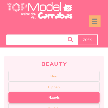
Toggle
navigati
ZOEK
BEAUTY
Haar
Lippen
Nagels