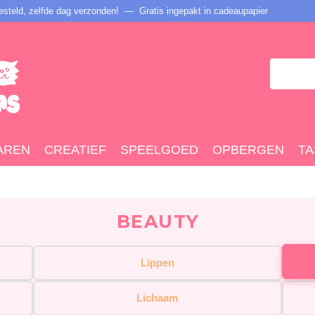
steld, zelfde dag verzonden! — Gratis ingepakt in cadeaupapier
AREN
CREATIEF
SPEELGOED
OPBERGEN
TA
BEAUTY
Lippen
Lichaam