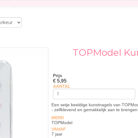
TOPModel Kun
Prijs
€ 5,95
AANTAL
Een setje beeldige kunstnagels van TOPMod
- zelfklevend en gemakkelijk aan te brengen
MERK
TOPModel
VANAF
7 jaar