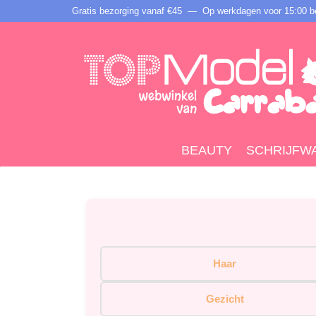
Gratis bezorging vanaf €45 —
Op werkdagen voor 15:00 be
BEAUTY
SCHRIJFW
Haar
Gezicht