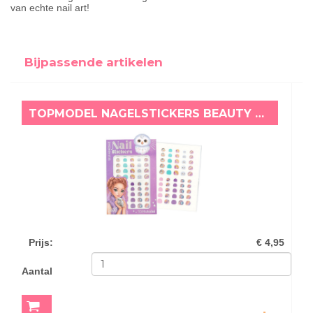
van echte nail art!
Bijpassende artikelen
TOPMODEL NAGELSTICKERS BEAUTY AND ME UIL
Prijs
:
€ 4,95
Aantal
MEER INFO