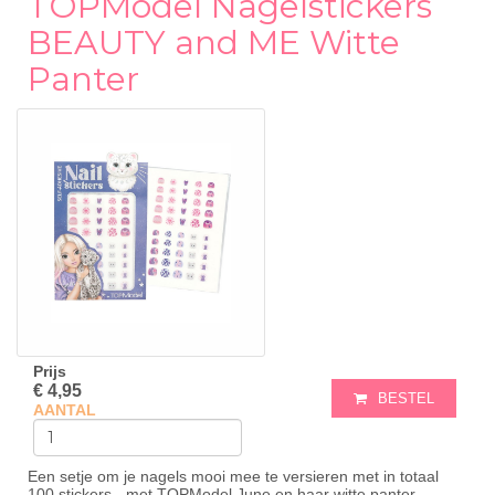
TOPModel Nagelstickers
BEAUTY and ME Witte
Panter
Prijs
€ 4,95
BESTEL
AANTAL
Een setje om je nagels mooi mee te versieren met in totaal
100 stickers - met TOPModel June en haar witte panter