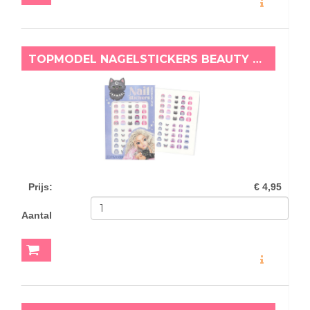
TOPMODEL NAGELSTICKERS BEAUTY AND ME KAT
Prijs
:
€ 4,95
Aantal
MEER INFO