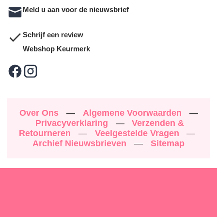
Meld u aan voor de nieuwsbrief
Schrijf een review
Webshop Keurmerk
Over Ons
—
Algemene Voorwaarden
—
Privacyverklaring
—
Verzenden &
Retourneren
—
Veelgestelde Vragen
—
Archief Nieuwsbrieven
—
Sitemap