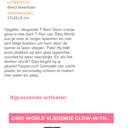
LEVERTIJD
direct leverbaar
VERPAKKING
17x11x3 cm
Opgelet, vliegende T-Rex! Deze oranje
glow-in-the-dark T-Rex van Dino World
kun je over je vinger spannen en met
een klikje loslaten om hem door de
kamer te laten vliegen. Pats! Hij blijft
even plakken op een glad oppervlak
voordat hij weer neerstrijkt. En als het
donker wordt? Dan begint hij te
gloeien?supercool! Gemaakt van zacht
plastic en eenvoudig schoon te maken
met water en zeep.
Bijpassende artikelen
DINO WORLD VLIEGENDE GLOW-IN-THE-DARK TRICERATOPS GROEN