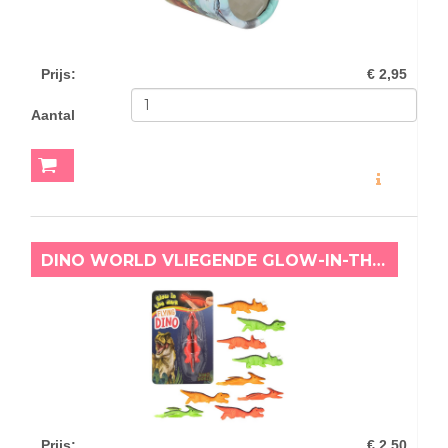
Prijs
:
€ 2,95
Aantal
MEER INFO
DINO WORLD VLIEGENDE GLOW-IN-THE-DARK TRICERATOPS ROOD
Prijs
:
€ 2,50