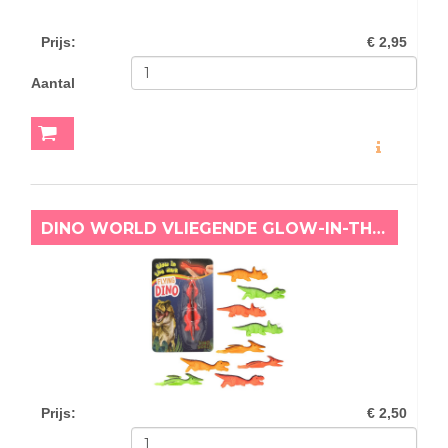
Prijs
:
€ 2,95
Aantal
MEER INFO
DINO WORLD VLIEGENDE GLOW-IN-THE-DARK T-REX ORANJE
Prijs
:
€ 2,50