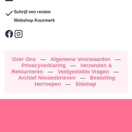
Schrijf een review
Webshop Keurmerk
Over Ons
—
Algemene Voorwaarden
—
Privacyverklaring
—
Verzenden &
Retourneren
—
Veelgestelde Vragen
—
Archief Nieuwsbrieven
—
Bestelling
Herroepen
—
Sitemap