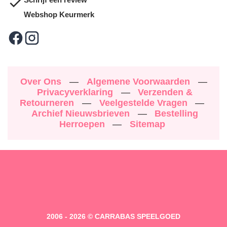
Webshop Keurmerk
Over Ons
—
Algemene Voorwaarden
—
Privacyverklaring
—
Verzenden &
Retourneren
—
Veelgestelde Vragen
—
Archief Nieuwsbrieven
—
Bestelling
Herroepen
—
Sitemap
2006 - 2026 © CARRABAS SPEELGOED