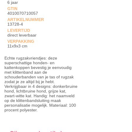
6 jaar
GTIN
4010070710057
ARTIKELNUMMER
13728-4
LEVERTIJD
direct leverbaar
VERPAKKING
11x9x3 cm
Echte rugzakvriendjes: deze
superschattige honden- en
kattenkoppen bevestig je eenvoudig
met klittenband aan de
schouderbanden van je tas of rugzak
zodat je ze altijd bij je hebt.
Verkrijgbaar in 4 designs: donkerbruine
hond, lichtbruine hond, grijze kat,
zwart-witte kat. Handig: het naamveld
op de klittenbandsluiting maak
personalisatie mogelijk. Materiaal: 100
procent polyester.