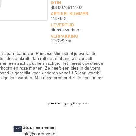
GTIN
4010070614102
ARTIKELNUMMER
11949-2
LEVERTIJD
direct leverbaar
VERPAKKING
11x7x5 cm
 klaparmband van Princess Mimi steel je overal de
teindes omkrult, dan rolt de armband als vanzelf
ur en een zacht pluchen vachtje. Het meest opvallende
erhoorn en roze manen. Ze heeft een bles in de vorm
mband is geschikt voor kinderen vanaf 1,5 jaar, waarbij
tigd kan worden. Met deze armband zit je nooit meer
powered by
myShop.com
Stuur een email
info@carrabas.nl