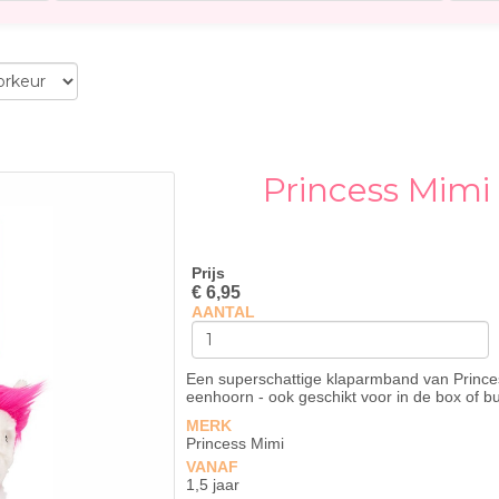
Princess Mim
Prijs
€ 6,95
AANTAL
Een superschattige klaparmband van Prince
eenhoorn - ook geschikt voor in de box of b
MERK
Princess Mimi
VANAF
1,5 jaar