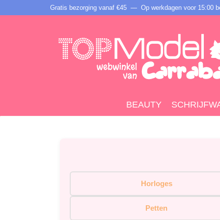
Gratis bezorging vanaf €45 —
Op werkdagen voor 15:00 be
BEAUTY
SCHRIJFW
Horloges
Petten