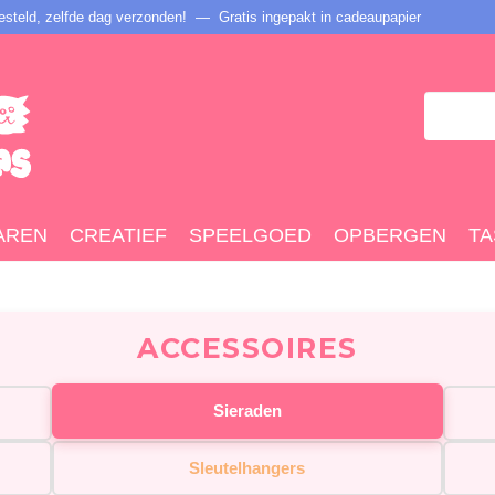
steld, zelfde dag verzonden! — Gratis ingepakt in cadeaupapier
AREN
CREATIEF
SPEELGOED
OPBERGEN
TA
ACCESSOIRES
Sieraden
Sleutelhangers