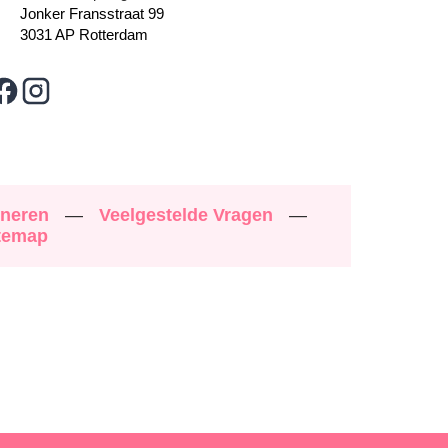
Jonker Fransstraat 99
3031 AP Rotterdam
rneren
—
Veelgestelde Vragen
—
temap