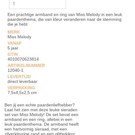
Een prachtige armband en ring van Miss Melody in een leuk
paardenthema, die van kleur veranderen naar de stemming
die je hebt
MERK
Miss Melody
VANAF
5 jaar
GTIN
4010070623814
ARTIKELNUMMER
12040-1
LEVERTIJD
direct leverbaar
VERPAKKING
7,5x4,5x2,5 cm
Ben jij een echte paardenliefhebber?
Laat het zien met deze leuke sieraden
set van Miss Melody! De set bevat een
armband en een ring, allebei in een
leuk paardenthema. De armband heeft
een hartvormig sieraad, met een
zilverkleurige rand en een glitterkleur