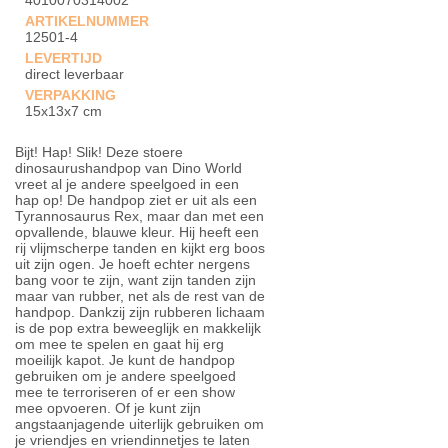
4010070314002
ARTIKELNUMMER
12501-4
LEVERTIJD
direct leverbaar
VERPAKKING
15x13x7 cm
Bijt! Hap! Slik! Deze stoere
dinosaurushandpop van Dino World
vreet al je andere speelgoed in een
hap op! De handpop ziet er uit als een
Tyrannosaurus Rex, maar dan met een
opvallende, blauwe kleur. Hij heeft een
rij vlijmscherpe tanden en kijkt erg boos
uit zijn ogen. Je hoeft echter nergens
bang voor te zijn, want zijn tanden zijn
maar van rubber, net als de rest van de
handpop. Dankzij zijn rubberen lichaam
is de pop extra beweeglijk en makkelijk
om mee te spelen en gaat hij erg
moeilijk kapot. Je kunt de handpop
gebruiken om je andere speelgoed
mee te terroriseren of er een show
mee opvoeren. Of je kunt zijn
angstaanjagende uiterlijk gebruiken om
je vriendjes en vriendinnetjes te laten