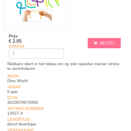
Prijs
€ 2,95
BESTEL
AANTAL
Rekbare sliert in het blawu om op een speelse manier stress
te verminderen
MERK
Dino World
VANAF
5 jaar
GTIN
4010070679958
ARTIKELNUMMER
13027-4
LEVERTIJD
direct leverbaar
VERPAKKING