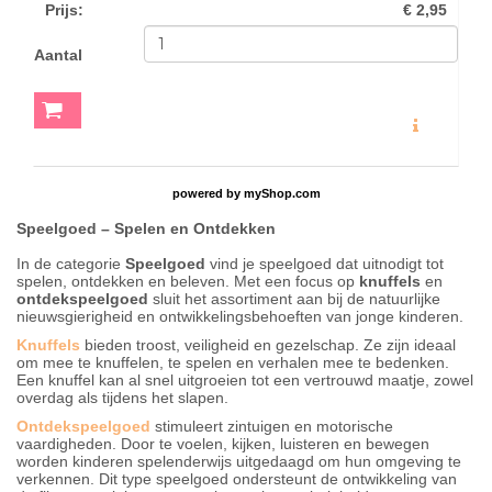
Prijs
:
€ 2,95
Aantal
MEER INFO
powered by
myShop.com
Speelgoed – S
pelen en Ontdekken
In de categorie
Speelgoed
vind je speelgoed dat uitnodigt tot
spelen, ontdekken en beleven. Met een focus op
knuffels
en
ontdekspeelgoed
sluit het assortiment aan bij de natuurlijke
nieuwsgierigheid en ontwikkelingsbehoeften van jonge kinderen.
Knuffels
bieden troost, veiligheid en gezelschap. Ze zijn ideaal
om mee te knuffelen, te spelen en verhalen mee te bedenken.
Een knuffel kan al snel uitgroeien tot een vertrouwd maatje, zowel
overdag als tijdens het slapen.
Ontdekspeelgoed
stimuleert zintuigen en motorische
vaardigheden. Door te voelen, kijken, luisteren en bewegen
worden kinderen spelenderwijs uitgedaagd om hun omgeving te
verkennen. Dit type speelgoed ondersteunt de ontwikkeling van