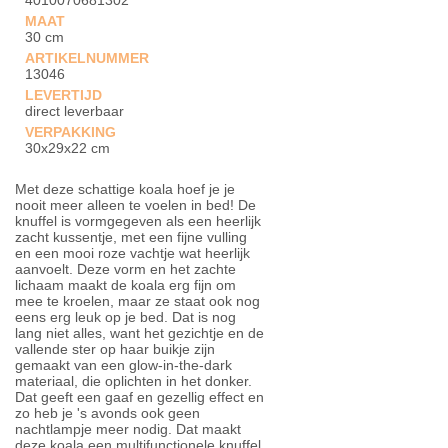
4010070681302
MAAT
30 cm
ARTIKELNUMMER
13046
LEVERTIJD
direct leverbaar
VERPAKKING
30x29x22 cm
Met deze schattige koala hoef je je
nooit meer alleen te voelen in bed! De
knuffel is vormgegeven als een heerlijk
zacht kussentje, met een fijne vulling
en een mooi roze vachtje wat heerlijk
aanvoelt. Deze vorm en het zachte
lichaam maakt de koala erg fijn om
mee te kroelen, maar ze staat ook nog
eens erg leuk op je bed. Dat is nog
lang niet alles, want het gezichtje en de
vallende ster op haar buikje zijn
gemaakt van een glow-in-the-dark
materiaal, die oplichten in het donker.
Dat geeft een gaaf en gezellig effect en
zo heb je 's avonds ook geen
nachtlampje meer nodig. Dat maakt
deze koala een multifunctionele knuffel,