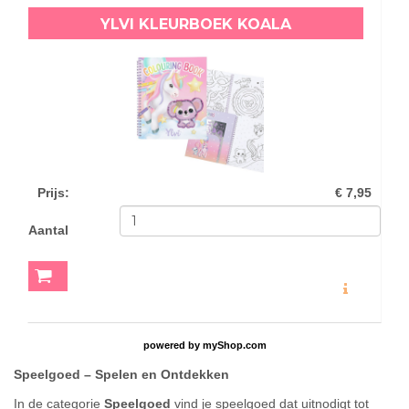
YLVI KLEURBOEK KOALA
Prijs
:
€ 7,95
Aantal
MEER INFO
powered by
myShop.com
Speelgoed – S
pelen en Ontdekken
In de categorie
Speelgoed
vind je speelgoed dat uitnodigt tot